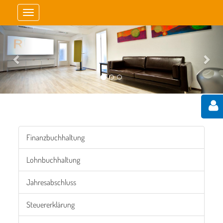
Toggle
navigation
Previous
Nex
Finanzbuchhaltung
Lohnbuchhaltung
Jahresabschluss
Steuererklärung